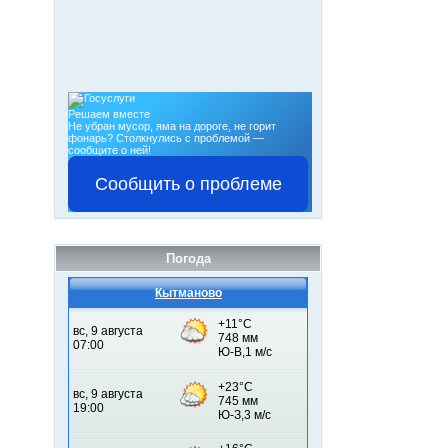
Решаем вместе
Не убран мусор, яма на дороге, не горит
фонарь?
Столкнулись с проблемой —
сообщите о ней!
Сообщить о проблеме
Погода
Кытманово