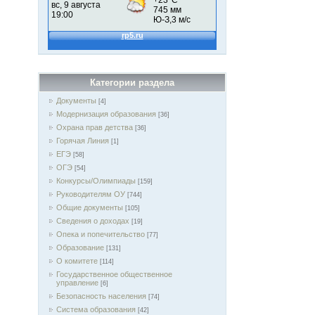
Категории раздела
Документы
[4]
Модернизация образования
[36]
Охрана прав детства
[36]
Горячая Линия
[1]
ЕГЭ
[58]
ОГЭ
[54]
Конкурсы/Олимпиады
[159]
Руководителям ОУ
[744]
Общие документы
[105]
Сведения о доходах
[19]
Опека и попечительство
[77]
Образование
[131]
О комитете
[114]
Государственное общественное
управление
[6]
Безопасность населения
[74]
Система образования
[42]