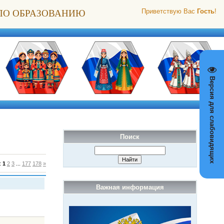
ПО ОБРАЗОВАНИЮ
Приветствую Вас
Гость
!
Версия для слабовидящих
Поиск
:
1
2
3
...
177
178
»
Важная информация