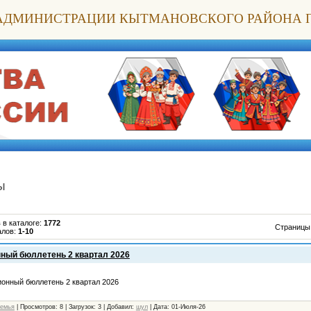
АДМИНИСТРАЦИИ КЫТМАНОВСКОГО РАЙОНА 
ы
 в каталоге
:
1772
Страницы
алов
:
1-10
ый бюллетень 2 квартал 2026
нный бюллетень 2 квартал 2026
семья
|
Просмотров:
8
|
Загрузок:
3
|
Добавил:
шул
|
Дата:
01-Июля-26