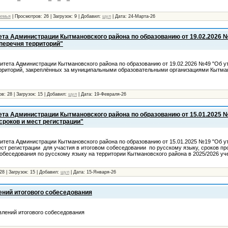
семья
|
Просмотров:
26
|
Загрузок:
9
|
Добавил:
шул
|
Дата:
24-Марта-26
ета Администрации Кытмановского района по образованию от 19.02.2026 
перечня территорий"
итета Администрации Кытмановского района по образованию от 19.02.2026 №49 "Об у
рриторий, закреплённых за муниципальными образовательными организациями Кытма
ов:
28
|
Загрузок:
15
|
Добавил:
шул
|
Дата:
19-Февраля-26
ета Администрации Кытмановского района по образованию от 15.01.2025 
сроков и мест регистрации"
итета Администрации Кытмановского района по образованию от 15.01.2025 №19 "Об у
ест регистрации для участия в итоговом собеседовании по русскому языку, сроков п
собеседования по русскому языку на территории Кытмановского района в 2025/2026 уч
28
|
Загрузок:
15
|
Добавил:
шул
|
Дата:
15-Января-26
ний итогового собеседования
лений итогового собеседования