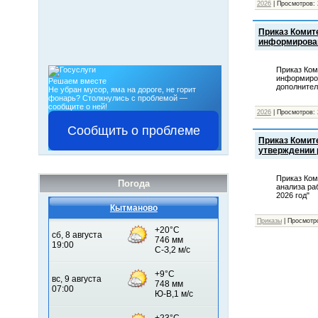
2026
|
Просмотров:
Приказ Комит
информирован
Приказ Ком
информиров
Решаем вместе
дополнител
Не убран мусор, яма на дороге, не горит
фонарь?
Столкнулись с проблемой —
сообщите о ней!
2026
|
Просмотров:
Сообщить о проблеме
Приказ Комит
утверждении 
Приказ Ком
Погода
анализа ра
2026 год"
Кытманово
Приказы
|
Просмотр