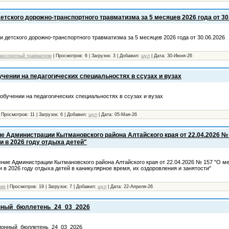
етского дорожно-транспортного травматизма за 5 месяцев 2026 года от 30
и детского дорожно-транспортного травматизма за 5 месяцев 2026 года от 30.06.2026
ранспортный травматизм
|
Просмотров:
6
|
Загрузок:
3
|
Добавил:
шул
|
Дата:
30-Июня-26
чении на педагогических специальностях в ссузах и вузах
обучении на педагогических специальностях в ссузах и вузах
|
Просмотров:
11
|
Загрузок:
6
|
Добавил:
шул
|
Дата:
05-Мая-26
е Администрации Кытмановского района Алтайского края от 22.04.2026 №
и в 2026 году отдыха детей"
ние Администрации Кытмановского района Алтайского края от 22.04.2026 № 157 "О м
и в 2026 году отдыха детей в каникулярное время, их оздоровления и занятости"
ние
|
Просмотров:
19
|
Загрузок:
7
|
Добавил:
шул
|
Дата:
22-Апреля-26
ный_бюллетень_24_03_2026
онный_бюллетень_24_03_2026