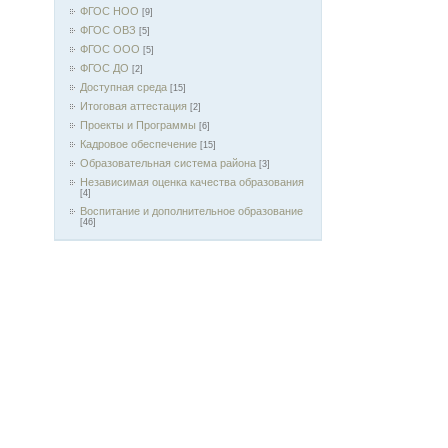
ФГОС НОО
[9]
ФГОС ОВЗ
[5]
ФГОС ООО
[5]
ФГОС ДО
[2]
Доступная среда
[15]
Итоговая аттестация
[2]
Проекты и Программы
[6]
Кадровое обеспечение
[15]
Образовательная система района
[3]
Независимая оценка качества образования
[4]
Воспитание и дополнительное образование
[46]