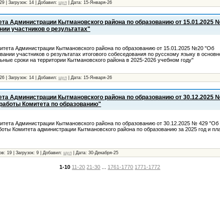
29
|
Загрузок:
14
|
Добавил:
шул
|
Дата:
15-Января-26
ета Администрации Кытмановского района по образованию от 15.01.2025 
ии участников о результатах"
итета Администрации Кытмановского района по образованию от 15.01.2025 №20 "Об
ании участников о результатах итогового собеседования по русскому языку в основн
ьные сроки на территории Кытмановского района в 2025-2026 учебном году"
26
|
Загрузок:
14
|
Добавил:
шул
|
Дата:
15-Января-26
ета Администрации Кытмановского района по образованию от 30.12.2025 №
работы Комитета по образованию"
итета Администрации Кытмановского района по образованию от 30.12.2025 № 429 "Об
боты Комитета администрации Кытмановского района по образованию за 2025 год и пл
ов:
19
|
Загрузок:
9
|
Добавил:
шул
|
Дата:
30-Декабря-25
1-10
11-20
21-30
...
1761-1770
1771-1772