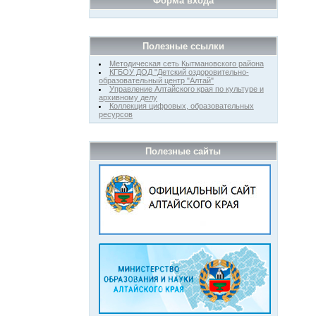
Форма входа
Полезные ссылки
Методическая сеть Кытмановского района
КГБОУ ДОД "Детский оздоровительно-
образовательный центр "Алтай"
Управление Алтайского края по культуре и
архивному делу
Коллекция цифровых, образовательных
ресурсов
Полезные сайты