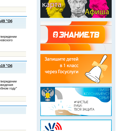
№49 "Об
тверждении
новского
№19 "Об
тверждении
роведения
ебном году"