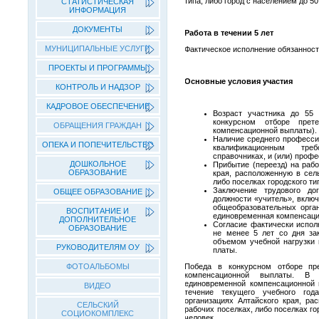
типа, либо город с населением до 50
СТАТИСТИЧЕСКАЯ
ИНФОРМАЦИЯ
ДОКУМЕНТЫ
Работа в течении 5 лет
МУНИЦИПАЛЬНЫЕ УСЛУГИ
Фактическое исполнение обязанносте
ПРОЕКТЫ И ПРОГРАММЫ
Основные условия участия
КОНТРОЛЬ И НАДЗОР
КАДРОВОЕ ОБЕСПЕЧЕНИЕ
Возраст участника до 55
конкурсном отборе прет
ОБРАЩЕНИЯ ГРАЖДАН
компенсационной выплаты).
Наличие среднего професси
ОПЕКА И ПОПЕЧИТЕЛЬСТВО
квалификационным тре
справочниках, и (или) проф
ДОШКОЛЬНОЕ
Прибытие (переезд) на раб
ОБРАЗОВАНИЕ
края, расположенную в сел
либо поселках городского ти
Заключение трудового до
ОБЩЕЕ ОБРАЗОВАНИЕ
должности «учитель», включ
общеобразовательных орган
ВОСПИТАНИЕ И
единовременная компенсаци
ДОПОЛНИТЕЛЬНОЕ
Согласие фактически испол
ОБРАЗОВАНИЕ
не менее 5 лет со дня за
объемом учебной нагрузки 
РУКОВОДИТЕЛЯМ ОУ
платы.
Победа в конкурсном отборе пр
ФОТОАЛЬБОМЫ
компенсационной выплаты. В 
единовременной компенсационной 
ВИДЕО
течение текущего учебного год
организациях Алтайского края, ра
СЕЛЬСКИЙ
рабочих поселках, либо поселках го
СОЦИОКОМПЛЕКС
человек.