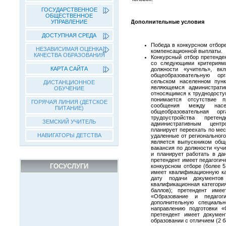
ГОСУДАРСТВЕННОЕ
ОБЩЕСТВЕННОЕ
УПРАВЛЕНИЕ
Дополнительные условия
ДОСТУПНАЯ СРЕДА
Победа в конкурсном отбор
НЕЗАВИСИМАЯ ОЦЕНКА
компенсационной выплаты.
КАЧЕСТВА ОБРАЗОВАНИЯ
Конкурсный отбор претенде
со следующими критериями
КАРТА САЙТА
должности «учитель», вк
общеобразовательную ор
сельском населенном пунк
ДИСТАНЦИОННОЕ
являющемся администрати
ОБУЧЕНИЕ
относящимся к труднодосту
понимается отсутствие п
ГОРЯЧАЯ ЛИНИЯ (ДЕТСКОЕ
сообщения между насе
ПИТАНИЕ)
общеобразовательная ор
трудоустройства прет
ЗЕМСКИЙ УЧИТЕЛЬ
административным центр
планирует переехать по мес
НАВИГАТОРЫ ДЕТСТВА
удаленные от регионального
является выпускником обще
вакансия по должности «учи
и планирует работать в да
претендент имеет педагогич
ГОСУСЛУГИ
конкурсном отборе (более 5 
имеет квалификационную ка
дату подачи документо
квалификационная категория
баллов); претендент име
«Образование и педагог
дополнительную специаль
направлению подготовки «
претендент имеет докуме
образовании с отличием (2 б