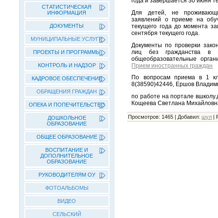
года и завершается 30 июня т
СТАТИСТИЧЕСКАЯ
Для детей, не проживающ
ИНФОРМАЦИЯ
заявлений о приеме на обу
текущего года до момента за
ДОКУМЕНТЫ
сентября текущего года.
МУНИЦИПАЛЬНЫЕ УСЛУГИ
Документы по проверки зако
лиц без гражданства в Р
ПРОЕКТЫ И ПРОГРАММЫ
общеобразовательные орган
Прием иностранных граждан
КОНТРОЛЬ И НАДЗОР
По вопросам приема в 1 кл
КАДРОВОЕ ОБЕСПЕЧЕНИЕ
8(38590)42446, Ершов Владим
ОБРАЩЕНИЯ ГРАЖДАН
по работе на портале вшколу
Кощеева Светлана Михайловн
ОПЕКА И ПОПЕЧИТЕЛЬСТВО
Просмотров
:
1465
|
Добавил
:
шул
|
ДОШКОЛЬНОЕ
ОБРАЗОВАНИЕ
ОБЩЕЕ ОБРАЗОВАНИЕ
ВОСПИТАНИЕ И
ДОПОЛНИТЕЛЬНОЕ
ОБРАЗОВАНИЕ
РУКОВОДИТЕЛЯМ ОУ
ФОТОАЛЬБОМЫ
ВИДЕО
СЕЛЬСКИЙ