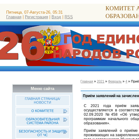
КОМИТЕТ 
Пятница, 07-Августа-26, 05:31
ОБРАЗОВА
Главная
|
Регистрация
|
Вход
|
RSS
Главная
»
2021
»
Февраль
»
4
» Приё
Меню сайта
Приём заявлений на зачислен
ГЛАВНАЯ СТРАНИЦА/
НОВОСТИ
С 2021 года приём заяв
осуществляется в соответст
О КОМИТЕТЕ
02.09.2020 №458 «Об утве
программам начального общ
ОБРАЗОВАТЕЛЬНАЯ
образования».
СИСТЕМА РАЙОНА
Приём заявлений о приёме 
БЕЗОПАСНОСТЬ И ЗАЩИТА
проживающих на закрепленной
ОТ ЧС