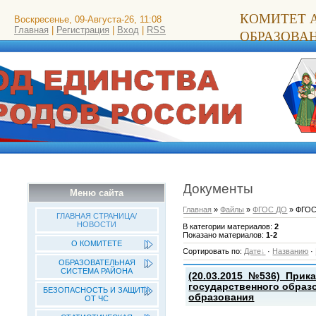
КОМИТЕТ 
Воскресенье, 09-Августа-26, 11:08
Главная
|
Регистрация
|
Вход
|
RSS
ОБРАЗОВА
Документы
Меню сайта
Главная
»
Файлы
»
ФГОС ДО
» ФГО
ГЛАВНАЯ СТРАНИЦА/
НОВОСТИ
В категории материалов
:
2
Показано материалов
:
1-2
О КОМИТЕТЕ
Сортировать по
:
Дате
·
Названию
·
ОБРАЗОВАТЕЛЬНАЯ
СИСТЕМА РАЙОНА
(20.03.2015_№536)_Прик
государственного образ
БЕЗОПАСНОСТЬ И ЗАЩИТА
образования
ОТ ЧС