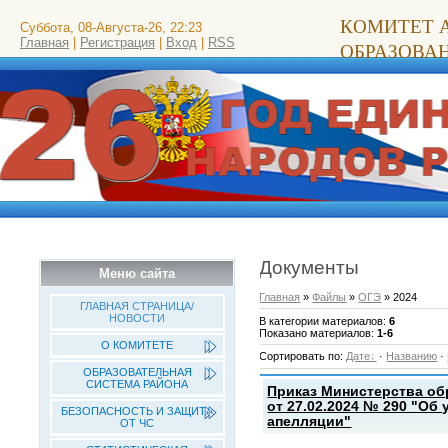
КОМИТЕТ 
Суббота, 08-Августа-26, 22:23
Главная
|
Регистрация
|
Вход
|
RSS
ОБРАЗОВА
Документы
Меню сайта
Главная
»
Файлы
»
ОГЭ
» 2024
ГЛАВНАЯ СТРАНИЦА/
НОВОСТИ
В категории материалов
:
6
Показано материалов
:
1-6
О КОМИТЕТЕ
Сортировать по
:
Дате
·
Названию
·
ОБРАЗОВАТЕЛЬНАЯ
СИСТЕМА РАЙОНА
Приказ Министерства об
от 27.02.2024 № 290 "Об
БЕЗОПАСНОСТЬ И ЗАЩИТА
апелляции"
ОТ ЧС