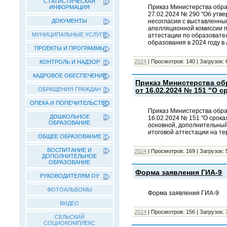
СТАТИСТИЧЕСКАЯ
Приказ Министерства обра
ИНФОРМАЦИЯ
27.02.2024 № 290 "Об утв
несогласии с выставленны
ДОКУМЕНТЫ
апелляционной комиссии п
МУНИЦИПАЛЬНЫЕ УСЛУГИ
аттестации по образовате
образования в 2024 году в
ПРОЕКТЫ И ПРОГРАММЫ
2024
|
Просмотров:
140
|
Загрузок:
КОНТРОЛЬ И НАДЗОР
КАДРОВОЕ ОБЕСПЕЧЕНИЕ
Приказ Министерства об
ОБРАЩЕНИЯ ГРАЖДАН
от 16.02.2024 № 151 "О 
ОПЕКА И ПОПЕЧИТЕЛЬСТВО
Приказ Министерства обра
ДОШКОЛЬНОЕ
16.02.2024 № 151 "О срока
ОБРАЗОВАНИЕ
основной, дополнительны
итоговой аттестации на те
ОБЩЕЕ ОБРАЗОВАНИЕ
ВОСПИТАНИЕ И
2024
|
Просмотров:
169
|
Загрузок:
ДОПОЛНИТЕЛЬНОЕ
ОБРАЗОВАНИЕ
Форма заявления ГИА-9
РУКОВОДИТЕЛЯМ ОУ
ФОТОАЛЬБОМЫ
Форма заявления ГИА-9
ВИДЕО
2024
|
Просмотров:
156
|
Загрузок:
СЕЛЬСКИЙ
СОЦИОКОМПЛЕКС