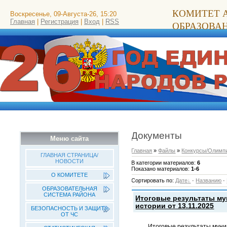
КОМИТЕТ 
Воскресенье, 09-Августа-26, 15:20
Главная
|
Регистрация
|
Вход
|
RSS
ОБРАЗОВА
Документы
Меню сайта
Главная
»
Файлы
»
Конкурсы/Олимп
ГЛАВНАЯ СТРАНИЦА/
НОВОСТИ
В категории материалов
:
6
Показано материалов
:
1-6
О КОМИТЕТЕ
Сортировать по
:
Дате
·
Названию
·
ОБРАЗОВАТЕЛЬНАЯ
СИСТЕМА РАЙОНА
Итоговые результаты му
истории от 13.11.2025
БЕЗОПАСНОСТЬ И ЗАЩИТА
ОТ ЧС
Итоговые результаты муни