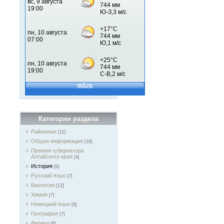
Категории раздела
Районные
[12]
Общая информация
[18]
Премия губернатора
Алтайского края
[4]
История
[6]
Русский язык
[7]
Биология
[12]
Химия
[7]
Немецкий язык
[6]
География
[7]
Физика
[6]