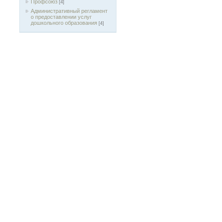
Профсоюз
[4]
Административный регламент
о предоставлении услуг
дошкольного образования
[4]