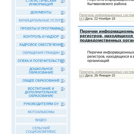
СТАТИСТИЧЕСКАЯ
Кытмановского района
ИНФОРМАЦИЯ
ДОКУМЕНТЫ
Перечень информационных систе
kit
|
Дата:
22-Ноября-18
МУНИЦИПАЛЬНЫЕ УСЛУГИ
ПРОЕКТЫ И ПРОГРАММЫ
Перечни информационных
регистров, находящихся
КОНТРОЛЬ И НАДЗОР
подведомственных орга
КАДРОВОЕ ОБЕСПЕЧЕНИЕ
Перечни информационных с
ОБРАЩЕНИЯ ГРАЖДАН
регистров, находящихся в
организаций
ОПЕКА И ПОПЕЧИТЕЛЬСТВО
ДОШКОЛЬНОЕ
Перечень информационных систе
ОБРАЗОВАНИЕ
kit
|
Дата:
26-Января-15
ОБЩЕЕ ОБРАЗОВАНИЕ
ВОСПИТАНИЕ И
ДОПОЛНИТЕЛЬНОЕ
ОБРАЗОВАНИЕ
РУКОВОДИТЕЛЯМ ОУ
ФОТОАЛЬБОМЫ
ВИДЕО
СЕЛЬСКИЙ
СОЦИОКОМПЛЕКС