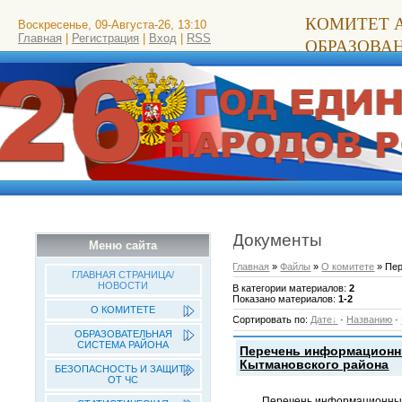
КОМИТЕТ 
Воскресенье, 09-Августа-26, 13:10
Главная
|
Регистрация
|
Вход
|
RSS
ОБРАЗОВА
Документы
Меню сайта
Главная
»
Файлы
»
О комитете
» Пе
ГЛАВНАЯ СТРАНИЦА/
НОВОСТИ
В категории материалов
:
2
Показано материалов
:
1-2
О КОМИТЕТЕ
Сортировать по
:
Дате
·
Названию
·
ОБРАЗОВАТЕЛЬНАЯ
СИСТЕМА РАЙОНА
Перечень информационны
Кытмановского района
БЕЗОПАСНОСТЬ И ЗАЩИТА
ОТ ЧС
Перечень информационных