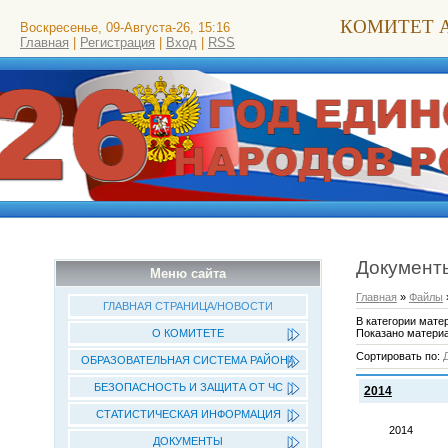
КОМИТЕТ 
Воскресенье, 09-Августа-26, 15:16
Главная
|
Регистрация
|
Вход
|
RSS
Документ
Меню сайта
Главная
»
Файлы
ГЛАВНАЯ СТРАНИЦА/НОВОСТИ
В категории мате
Показано матери
О КОМИТЕТЕ
Сортировать по
:
ОБРАЗОВАТЕЛЬНАЯ СИСТЕМА РАЙОНА
БЕЗОПАСНОСТЬ И ЗАЩИТА ОТ ЧС
2014
СТАТИСТИЧЕСКАЯ ИНФОРМАЦИЯ
2014
ДОКУМЕНТЫ