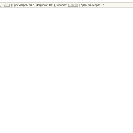
НД 2014
|
Просмотров:
947
|
Загрузок:
102
|
Добавил:
K-obr-kit
|
Дата:
04-Марта-15