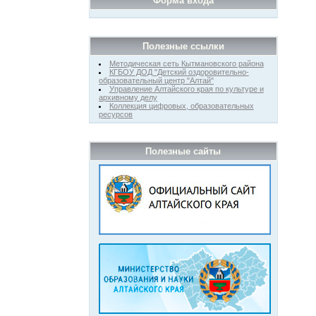
Форма входа
Полезные ссылки
Методическая сеть Кытмановского района
КГБОУ ДОД "Детский оздоровительно-
образовательный центр "Алтай"
Управление Алтайского края по культуре и
архивному делу
Коллекция цифровых, образовательных
ресурсов
Полезные сайты