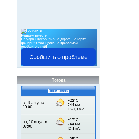
Решаем вместе
Не убран мусор, яма на дороге, не горит
фонарь?
Столкнулись с проблемой —
сообщите о ней!
Сообщить о проблеме
Погода
Кытманово