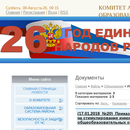
КОМИТЕТ 
Суббота, 08-Августа-26, 09:15
Главная
|
Регистрация
|
Вход
|
RSS
ОБРАЗОВА
Документы
Меню сайта
Главная
»
Файлы
»
Образование
» И
ГЛАВНАЯ СТРАНИЦА/
НОВОСТИ
В категории материалов
:
3
Показано материалов
:
1-3
О КОМИТЕТЕ
Сортировать по
:
Дате
·
Названию
·
ОБРАЗОВАТЕЛЬНАЯ
СИСТЕМА РАЙОНА
(17.01.2018_№20)_Приказ
на стимулирование инно
БЕЗОПАСНОСТЬ И ЗАЩИТА
общеобразовательных о
ОТ ЧС